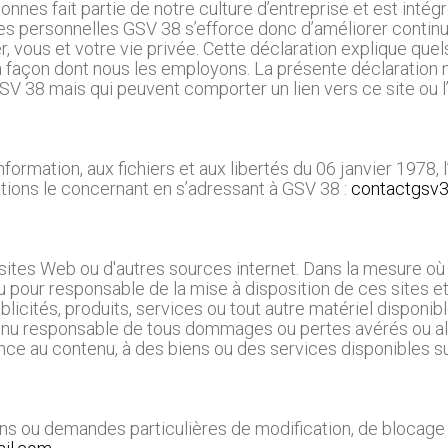
nnes fait partie de notre culture d’entreprise et est intégr
es personnelles GSV 38 s’efforce donc d’améliorer conti
r, vous et votre vie privée. Cette déclaration explique qu
 la façon dont nous les employons. La présente déclaration 
SV 38 mais qui peuvent comporter un lien vers ce site ou l
nformation, aux fichiers et aux libertés du 06 janvier 1978, 
ations le concernant en s’adressant à GSV 38 :
contactgsv
s sites Web ou d'autres sources internet. Dans la mesure o
 pour responsable de la mise à disposition de ces sites e
licités, produits, services ou tout autre matériel disponibl
tenu responsable de tous dommages ou pertes avérés ou al
onfiance au contenu, à des biens ou des services disponibles 
ons ou demandes particulières de modification, de blocag