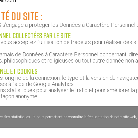
il.com
té du site :
s’engage à protéger les Données à Caractère Personnel de
nel collectées par le site
 vous acceptez l’utilisation de traceurs pour réaliser des st
a jamais de Données à Caractère Personnel concernant, direc
es, philosophiques et religieuses ou tout autre donnée non au
nel et cookies
: origine de la connexion, le type et la version du navigateur
es à l’aide de Google Analytics.
s statistiques pour analyser le trafic et pour améliorer la 
e façon anonyme.
s fins statistiques. Ils nous permettent de connaître la fréquentation de notre site web,
s suivants :