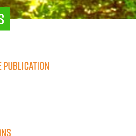
S
e publication
ons