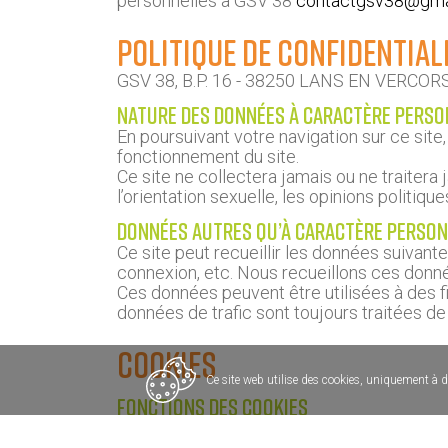
personnelles à GSV 38
contactgsv38@gma
Politique de confidentiali
GSV 38, B.P. 16 - 38250 LANS EN VERCORS 
Nature des Données à Caractère Person
En poursuivant votre navigation sur ce site,
fonctionnement du site.
Ce site ne collectera jamais ou ne traiter
l’orientation sexuelle, les opinions politiqu
Données autres qu’à Caractère Person
Ce site peut recueillir les données suivantes
connexion, etc. Nous recueillons ces donné
Ces données peuvent être utilisées à des fin
données de trafic sont toujours traitées d
COOKIES
Ce site web utilise des cookies, uniquement à de
FONCTIONS DES COOKIES
GSV38 peut utiliser des cookies dans les ca