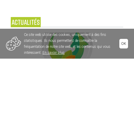
ACTUALITÉS
Ce site web utilise des cookies, uniquement à des fins
statistiques. Ils nous permettent de connaître la
OK
fréquentation de notre site web, et les contenus qui vous
intéressent.
En savoir plus
En bref /
7 mai 2025
Observatoire France Bois Forêt PRIX DE VENTE DES
BOIS SUR PIED EN FORÊT PRIVEE
La synthèse sur l'évolution des prix des bois sur
pied en 2024
Lire la suite